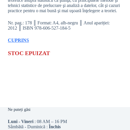
teoretice asupra statisticii ca ştiinţă, cu principalele metode şi
tehnici statistice de prelucrare şi analiză a datelor, cât şi cazuri
practice pentru o mai bună şi mai uşoară înţelegere a teoriei.
Nr. pag.: 178 ║ Format: A4, alb-negru ║ Anul apariției:
2012 ║ ISBN 978-606-527-184-5
CUPRINS
STOC EPUIZAT
Ne puteți găsi
Luni - Vineri
: 08 AM – 16 PM
Sâmbătă - Duminică :
Închis