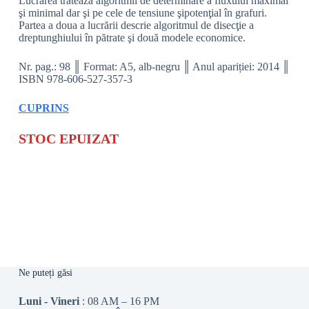
Lucrarea tratează algoritmii de determinare a fluxului maximal
şi minimal dar şi pe cele de tensiune şipotenţial în grafuri.
Partea a doua a lucrării descrie algoritmul de disecţie a
dreptunghiului în pătrate şi două modele economice.
Nr. pag.: 98 ║ Format: A5, alb-negru ║ Anul apariției: 2014 ║
ISBN 978-606-527-357-3
CUPRINS
STOC EPUIZAT
Ne puteți găsi
Luni - Vineri
: 08 AM – 16 PM