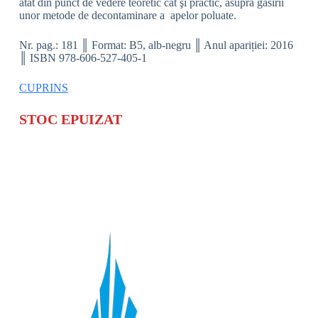
atât din punct de vedere teoretic cât şi practic, asupra găsirii
unor metode de decontaminare a apelor poluate.
Nr. pag.: 181 ║ Format: B5, alb-negru ║ Anul apariției: 2016
║ ISBN 978-606-527-405-1
CUPRINS
STOC EPUIZAT