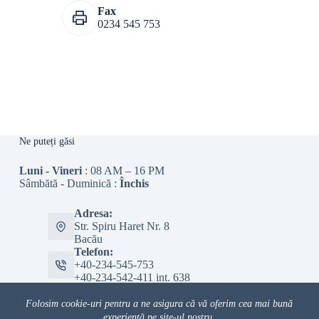
Fax
0234 545 753
Ne puteți găsi
Luni - Vineri
: 08 AM – 16 PM
Sâmbătă - Duminică :
Închis
Adresa:
Str. Spiru Haret Nr. 8
Bacău
Telefon:
+40-234-545-753
+40-234-542-411 int. 638
Email:
edituraalmamater@gmail.com
Folosim cookie-uri pentru a ne asigura că vă oferim cea mai bună
Email:
experiență pe site-ul nostru.