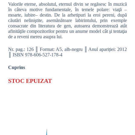
Valorile eterne, absolutul, eternul divin se regăsesc în muzică
în câteva motive fundamentale, în temele polare: viaţă –
moarte, iubire– destin. De la arhetipuri la eroi pereni, după
căutări neliniştite, asemănătoare labirintului, prin exemple
consacrate din literatura de gen, autoarea demonstrează atât
afinităţile compozitorilor pentru un anume model cât şi tentaţia
de a reveni mereu asupra lui.
Nr. pag.: 126 ║ Format: A5, alb-negru ║ Anul apariției: 2012
║ ISBN 978-606-527-178-4
Cuprins
STOC EPUIZAT