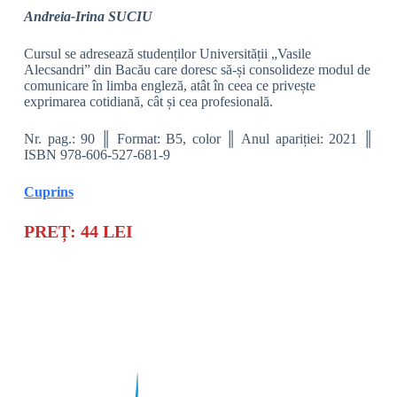
Andreia-Irina SUCIU
Cursul se adresează studenților Universității „Vasile
Alecsandri” din Bacău care doresc să-și consolideze modul de
comunicare în limba engleză, atât în ceea ce privește
exprimarea cotidiană, cât și cea profesională.
Nr. pag.: 90 ║ Format: B5, color ║ Anul apariției: 2021 ║
ISBN 978-606-527-681-9
Cuprins
PREȚ: 44 LEI