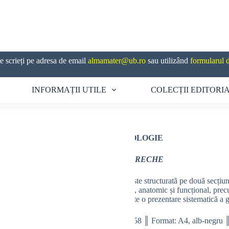
 scrieți pe adresa de email
almamater@ub.ro
sau utilizând
formularul 
INFORMAȚII UTILE
COLECȚII EDITORI
ENTOMOLOGIE
Camelia URECHE
Lucrarea este structurată pe două secțiun
morfologic, anatomic și funcțional, prec
secțiune este o prezentare sistematică a
Nr. pag.: 158 ║ Format: A4, alb-negru