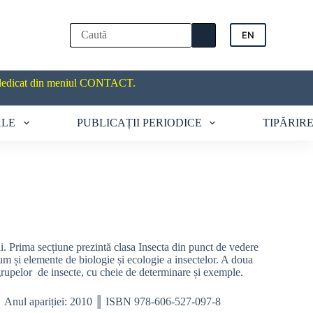
EN
dedicat din meniul CONTACT.
ALE
PUBLICAȚII PERIODICE
TIPĂRIR
i. Prima secțiune prezintă clasa Insecta din punct de vedere
um și elemente de biologie și ecologie a insectelor. A doua
 grupelor de insecte, cu cheie de determinare și exemple.
 ║ Anul apariției: 2010 ║ ISBN 978-606-527-097-8