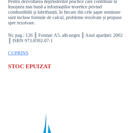
Pentru dezvoltarea deprinderilor practice care contribuie la
însușirea mai bună a informațiilor teoretice privind
combustibilii și lubrifianții, în fiecare din cele șapte seminare
sunt incluse formule de calcul, probleme rezolvate și propuse
spre rezolvare.
Nr. pag.: 126 ║ Format: A5, alb-negru ║ Anul apariției: 2002
║ ISBN 973-8392-07-1
CUPRINS
STOC EPUIZAT