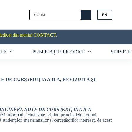
No
EN
results
dedicat din meniul CONTACT.
ALE
PUBLICAȚII PERIODICE
SERVICII
 DE CURS (EDIȚIA A II-A, REVIZUITĂ ȘI
NGINERI. NOTE DE CURS (EDIȚIA A II-A
ză informații actualizate privind principalele noțiuni
 studenților, masteranzilor și cercetătorilor interesați de acest