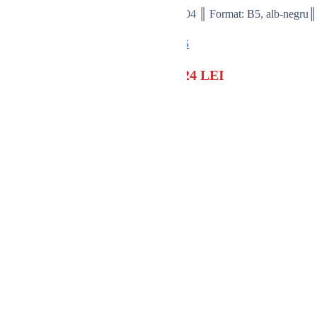
Nr. pag.: 104 ║ Format: B5, alb-negru
CUPRINS
PREȚ: 24 LEI