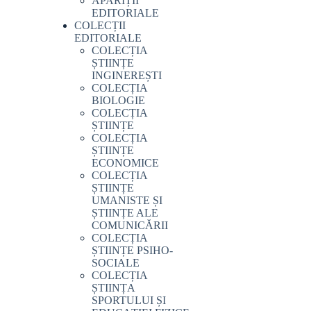
APARIȚII
EDITORIALE
COLECȚII
EDITORIALE
COLECȚIA
ȘTIINȚE
INGINEREȘTI
COLECȚIA
BIOLOGIE
COLECȚIA
ȘTIINȚE
COLECȚIA
ȘTIINȚE
ECONOMICE
COLECȚIA
ȘTIINȚE
UMANISTE ȘI
ȘTIINȚE ALE
COMUNICĂRII
COLECȚIA
ȘTIINȚE PSIHO-
SOCIALE
COLECȚIA
ȘTIINȚA
SPORTULUI ȘI