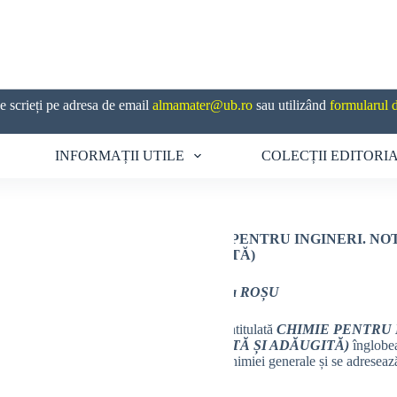
 scrieți pe adresa de email
almamater@ub.ro
sau utilizând
formularul 
INFORMAȚII UTILE
COLECȚII EDITORI
CHIMIE PENTRU INGINERI. NOTE
ADĂUGITĂ)
Ana-Maria ROȘU
Lucrarea intitulată
CHIMIE PENTRU I
REVIZUITĂ ȘI ADĂUGITĂ)
înglobea
specifice chimiei generale și se adresează
domeniu.