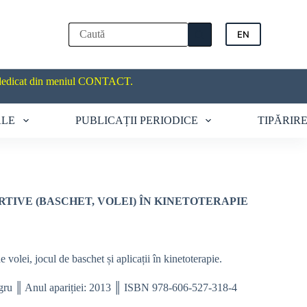
EN
dedicat din meniul CONTACT.
ALE
PUBLICAȚII PERIODICE
TIPĂRIR
RTIVE (BASCHET, VOLEI) ÎN KINETOTERAPIE
 volei, jocul de baschet și aplicații în kinetoterapie.
egru ║ Anul apariției: 2013 ║ ISBN 978-606-527-318-4