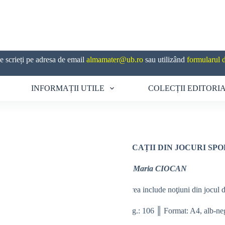
 scrieți pe adresa de email
almamater@ub.ro
sau utilizând
formularul 
INFORMAȚII UTILE
COLECȚII EDITORI
APLICAȚII DIN JOCURI SPO
Dana Maria CIOCAN
Lucrarea include noţiuni din jocul de
Nr. pag.: 106 ║ Format: A4, alb-n