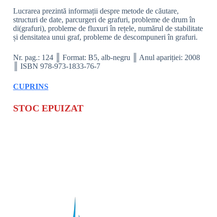
Lucrarea prezintă informații despre metode de căutare,
structuri de date, parcurgeri de grafuri, probleme de drum în
di(grafuri), probleme de fluxuri în rețele, numărul de stabilitate
și densitatea unui graf, probleme de descompuneri în grafuri.
Nr. pag.: 124 ║ Format: B5, alb-negru ║ Anul apariției: 2008
║ ISBN 978-973-1833-76-7
CUPRINS
STOC EPUIZAT